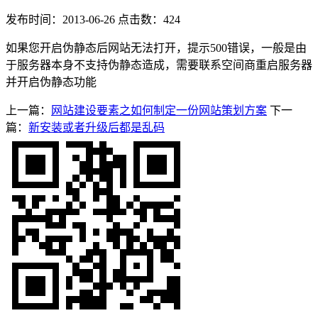
发布时间：2013-06-26 点击数：424
如果您开启伪静态后网站无法打开，提示500错误，一般是由
于服务器本身不支持伪静态造成，需要联系空间商重启服务器
并开启伪静态功能
上一篇：
网站建设要素之如何制定一份网站策划方案
下一
篇：
新安装或者升级后都是乱码