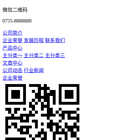
微信二维码
0755-8888888
公司简介
企业荣誉
发展历程
联系我们
产品中心
主分类一
主分类二
主分类三
文章中心
公司动态
行业新闻
企业荣誉